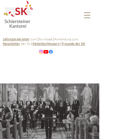
Jahresprogramm
zum Download
|
Anmeldung zum
Newsletter
der SK
|
MotettenVespern
|
Freunde der SK