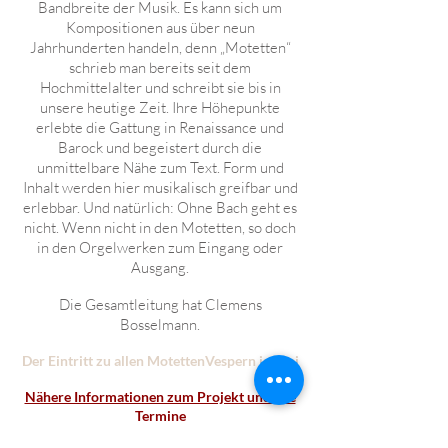
Bandbreite der Musik. Es kann sich um
Kompositionen aus über neun
Jahrhunderten handeln, denn „Motetten“
schrieb man bereits seit dem
Hochmittelalter und schreibt sie bis in
unsere heutige Zeit. Ihre Höhepunkte
erlebte die Gattung in Renaissance und
Barock und begeistert durch die
unmittelbare Nähe zum Text. Form und
Inhalt werden hier musikalisch greifbar und
erlebbar. Und natürlich: Ohne Bach geht es
nicht. Wenn nicht in den Motetten, so doch
in den
Orgelwerken zum Eingang oder
Ausgang.
Die Gesamtleitung hat Clemens
Bosselmann.
Der Eintritt zu allen MotettenVespern ist frei
Nähere Informationen zum Projekt und alle
Termine
Die nächste MotettenVesper finden Sie
hier
.