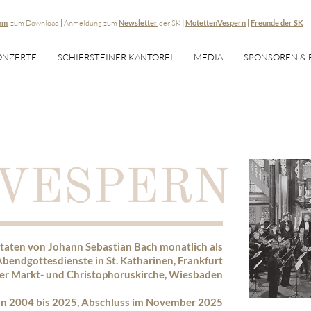
mm
zum Download
|
Anmeldung zum
Newsletter
der SK
|
MotettenVespern
|
Freunde der SK
ONZERTE
SCHIERSTEINER KANTOREI
MEDIA
SPONSOREN & 
VESPERN
taten von Johann Sebastian Bach monatlich als
endgottesdienste in St. Katharinen, Frankfurt
er Markt- und Christophoruskirche, Wiesbaden
von 2004 bis 2025, Abschluss im November 2025