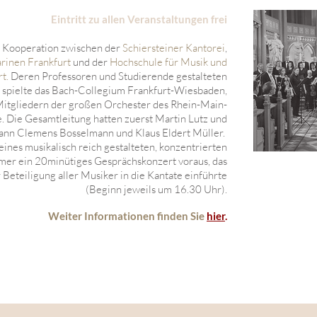
Eintritt zu allen Veranstaltungen frei
 Kooperation zwischen der
Schiersteiner Kantorei
,
arinen Frankfurt
und der
Hochschule für Musik und
rt
.
Deren Professoren und Studierende gestalteten
es spielte das Bach-Collegium Frankfurt-Wiesbaden,
Mitgliedern der großen Orchester des Rhein-Main-
 Die Gesamtleitung hatten zuerst Martin Lutz und
ann Clemens Bosselmann und Klaus Eldert Müller.
nes musikalisch reich gestalteten, konzentrierten
mer ein 20minütiges Gesprächskonzert voraus, das
 Beteiligung aller Musiker in die Kantate einführte
(Beginn jeweils um 16.30 Uhr).
Weiter Informationen finden Sie
hier
.