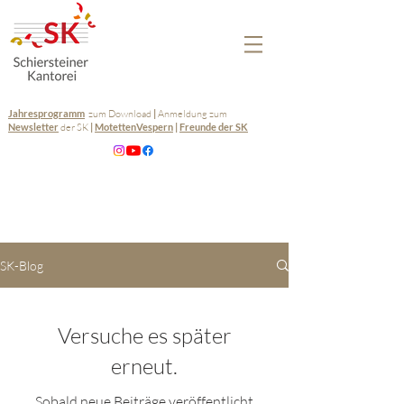
Jahresprogramm
zum Download
|
Anmeldung zum
Newsletter
der SK
|
MotettenVespern
|
Freunde der SK
SK-Blog
Versuche es später
erneut.
Sobald neue Beiträge veröffentlicht