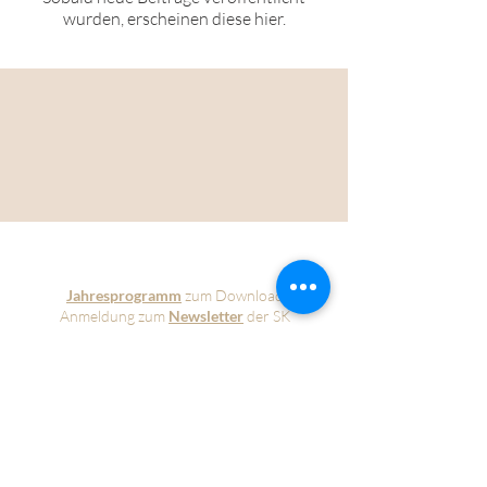
wurden, erscheinen diese hier.
Jahresprogramm
zum Download
Anmeldung zum
Newsletter
der SK
MotettenVespern
Freunde der SK
© 2026 Schiersteiner Kantorei
Grundlayout by
www.annamachtdasschon.de
Impressum & Datenschutz